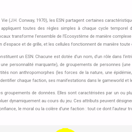
 Vie (J.H. Conway, 1970), les ESN partagent certaines caractéristiqu
 appliquent toutes des règles simples à chaque cycle temporel du
aux transforme l’ensemble de l’Ecosystème de manière complexe tour
 d’espace et de grille, et les cellules fonctionnent de manière toute 
onstituent un ESN. Chacune est dotée d’un nom, d’un rôle dans l’intrig
ueur, une personnalité marquante), de groupements de personnes (un
és non anthropomorphes (les forces de la nature, une épidémie, u
identifier chaque faction, ses manifestations dans le gameworld et le r
 groupements de données. Elles sont caractérisées par un ou plusieu
voluer dynamiquement au cours du jeu. Ces attributs peuvent désigner l
a confiance, le moral ou la colère d’une faction : tout ce dont l’auteur 