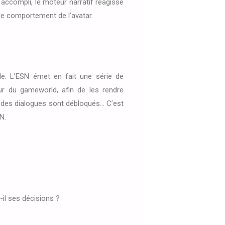
t accompli, le moteur narratif réagisse
le comportement de l’avatar.
lle. L’ESN émet en fait une série de
eur du gameworld, afin de les rendre
t, des dialogues sont débloqués… C’est
N.
il ses décisions ?