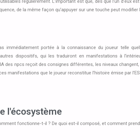
utilisables régulièrement. L’important est que, dès que l’un d’eux es
nséquence, de la même façon qu’appuyer sur une touche peut modifier 
 pas immédiatement portée à la connaissance du joueur telle que
utres dispositifs, qui les traduiront en manifestations à l’intéri
 L’IA des npcs reçoit des consignes différentes, les niveaux changen
ces manifestations que le joueur reconstitue l’histoire émise par l’ES
e l'écosystème
omment fonctionne-t-il ? De quoi est-il composé, et comment prend-